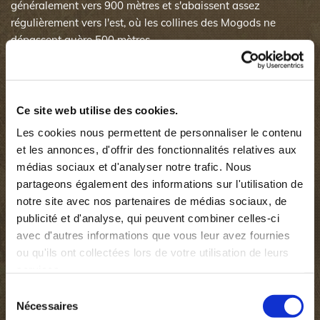
généralement vers 900 mètres et s'abaissent assez
régulièrement vers l'est, où les collines des Mogods ne
dépassent guère 500 mètres.
Cette pluviosité explique aussi la remarquable couverture
forestière des hauteurs gréseuses.
Avec son sous-bois (arbousier, myrte, ciste), la forêt de
Ce site web utilise des cookies.
chênes-liéges est la plus étendue, devant celle de chênes
Les cookies nous permettent de personnaliser le contenu
zéens, localisées dans les vallons humides, et celle de chêne
et les annonces, d'offrir des fonctionnalités relatives aux
kermès, occupant les vallons les plus secs.
médias sociaux et d'analyser notre trafic. Nous
partageons également des informations sur l'utilisation de
Ces vastes fôrets de chène-liège des Montagnes de
notre site avec nos partenaires de médias sociaux, de
khroumirie constituent un habitat idéal pour les sangliers
publicité et d'analyse, qui peuvent combiner celles-ci
qui y vivent en grand nombre.
avec d'autres informations que vous leur avez fournies
ou qu'ils ont collectées lors de votre utilisation de leurs
Grace à une Algérie voisine où la chasse au sanglier n'est
services.
quasiment pas pratiquée, la Tunisie jouit d'une réserve
Sélection
naturelle monumentale, ce qui explique la quantité des
Nécessaires
du
bêtes présentes sur nos territoires et surtout leur qualité,