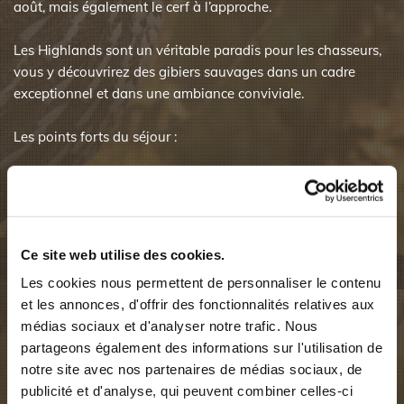
août, mais également le cerf à l’approche.
Les Highlands sont un véritable paradis pour les chasseurs,
vous y découvrirez des gibiers sauvages dans un cadre
exceptionnel et dans une ambiance conviviale.
Les points forts du séjour :
Diversité des gibiers.
Chasse aux chiens d’arrêt.
Superbe manoir dans les Highlands, Hôtel
Ce site web utilise des cookies.
dans le centre de l’Écosse.
Forte densité de gibier et diversité.
Les cookies nous permettent de personnaliser le contenu
et les annonces, d'offrir des fonctionnalités relatives aux
Ambiance conviviale garantie.
médias sociaux et d'analyser notre trafic. Nous
partageons également des informations sur l'utilisation de
Vous pourrez venir seul, ou en groupe, les accompagnants
notre site avec nos partenaires de médias sociaux, de
sont toujours les bienvenus, ils peuvent ainsi, soit
publicité et d'analyse, qui peuvent combiner celles-ci
accompagner les chasseurs, soit se balader et visiter ce petit