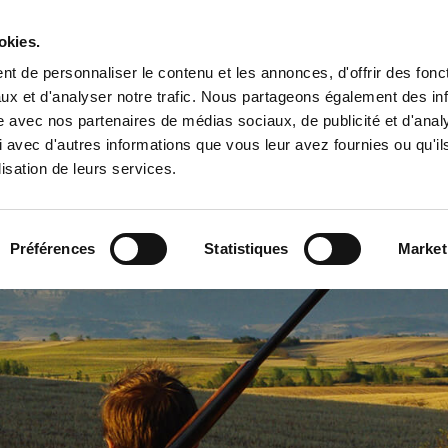
okies.
t de personnaliser le contenu et les annonces, d'offrir des fonct
ux et d'analyser notre trafic. Nous partageons également des in
en Irlande
Pêche au Saumon en Irlande
Pêche dans les Landes 
site avec nos partenaires de médias sociaux, de publicité et d'anal
 avec d'autres informations que vous leur avez fournies ou qu'il
lisation de leurs services.
Préférences
Statistiques
Market