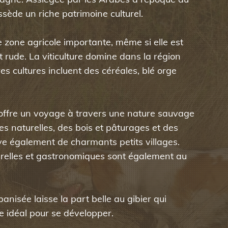
sède un riche patrimoine culturel.
e zone agricole importante, même si elle est
t rude. La viticulture domine dans la région
es cultures incluent des céréales, blé orge
 offre un voyage à travers une nature sauvage
es naturelles, des bois et pâturages et des
e également de charmants petits villages.
lturelles et gastronomiques sont également au
anisée laisse la part belle au gibier qui
e idéal pour se développer.