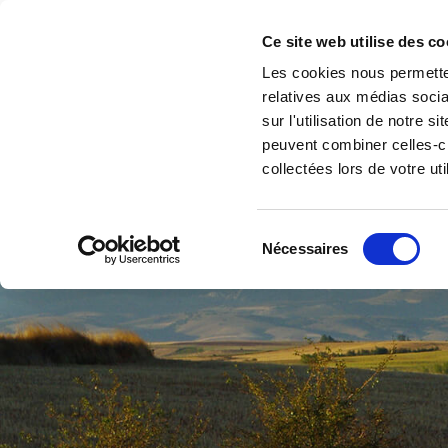
Ce site web utilise des co
Les cookies nous permetten
relatives aux médias socia
Accueil
Séjour chasse
Multi-pêche 
sur l'utilisation de notre 
peuvent combiner celles-ci
collectées lors de votre uti
Sélection
Nécessaires
du
consentement