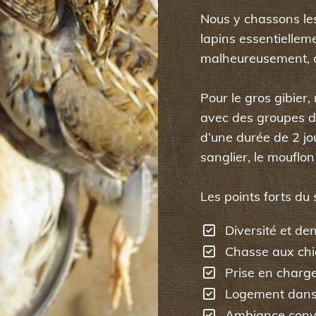
Nous y chassons les 
lapins essentiellemen
malheureusement, d
Pour le gros gibier
avec des groupes d
d’une durée de 2 jo
sanglier, le mouflon
Les points forts du 
Diversité et den
Chasse aux chie
Prise en charge
Logement dans 
Ambiance convi