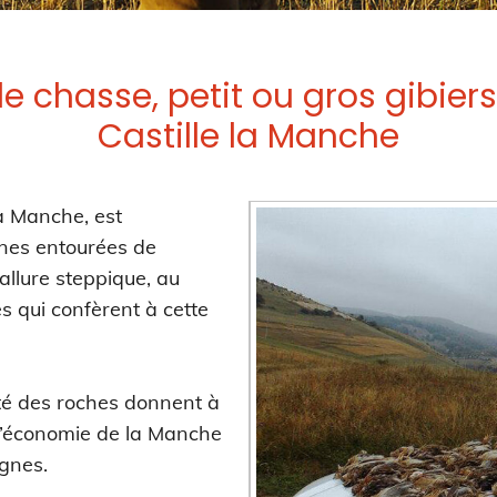
e chasse, petit ou gros gibier
Castille la Manche
la Manche, est
ines entourées de
allure steppique, au
s qui confèrent à cette
lité des roches donnent à
L’économie de la Manche
ignes.