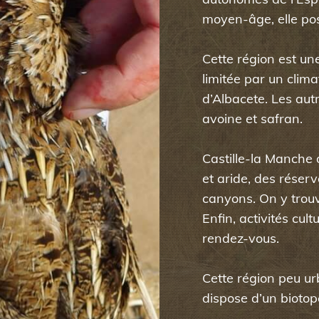
moyen-âge, elle pos
Cette région est un
limitée par un clima
d’Albacete. Les autr
avoine et safran.
Castille-la Manche
et aride, des réserv
canyons. On y trouv
Enfin, activités cu
rendez-vous.
Cette région peu urb
dispose d’un biotop